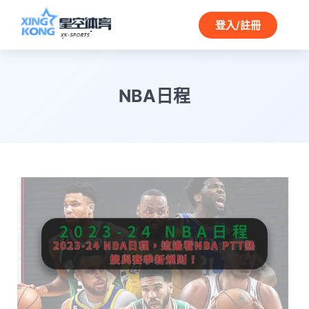
登入/註冊
NBA日程