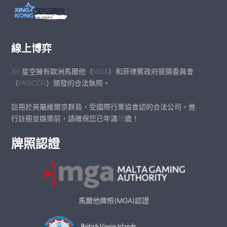
線上博弈
XK-星空擁有歐洲馬爾他（MGA）和菲律賓政府競猜委員會
（PAGCOR）頒發的合法執照。
註冊於英屬維爾京群島，受國際行業協會認的合法公司。進
行註冊並娛樂前，請確保您已年滿18歲！
牌照認證
馬爾他牌照(MGA)認證