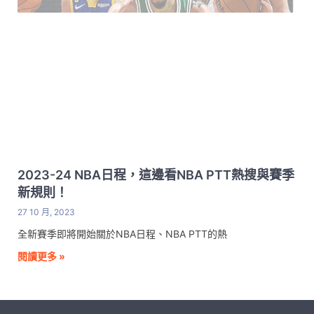
2023-24 NBA日程，這邊看NBA PTT熱搜與賽季
新規則！
27 10 月, 2023
全新賽季即將開始關於NBA日程、NBA PTT的熱
閱讀更多 »